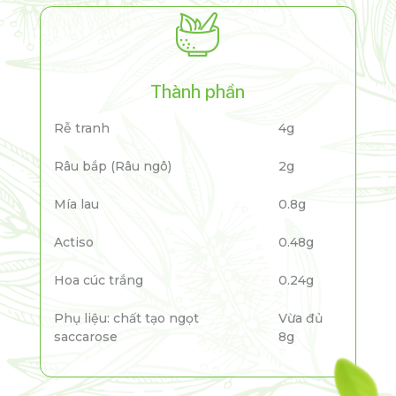
Thành phần
Rễ tranh
4g
Râu bắp (Râu ngô)
2g
Mía lau
0.8g
Actiso
0.48g
Hoa cúc trắng
0.24g
Phụ liệu: chất tạo ngọt
Vừa đủ
saccarose
8g