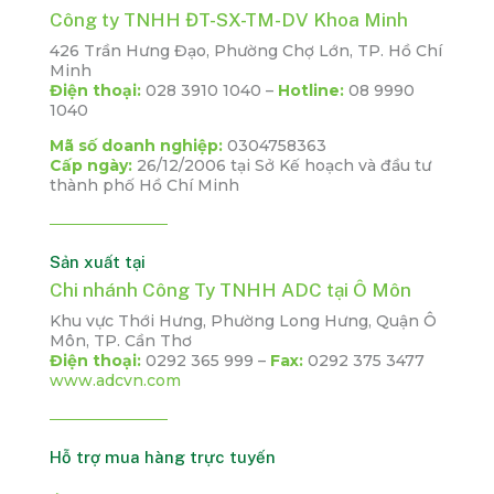
Công ty TNHH ĐT-SX-TM-DV Khoa Minh
426 Trần Hưng Đạo, Phường Chợ Lớn, TP. Hồ Chí
Minh
Điện thoại:
028 3910 1040 –
Hotline:
08 9990
1040
Mã số doanh nghiệp:
0304758363
Cấp ngày:
26/12/2006
tại Sở Kế hoạch và đầu tư
thành phố Hồ Chí Minh
Sản xuất tại
Chi nhánh Công Ty TNHH ADC tại Ô Môn
Khu vực Thới Hưng, Phường Long Hưng, Quận Ô
Môn, TP. Cần Thơ
Điện thoại:
0292 365 999 –
Fax:
0292 375 3477
www.adcvn.com
Hỗ trợ mua hàng trực tuyến