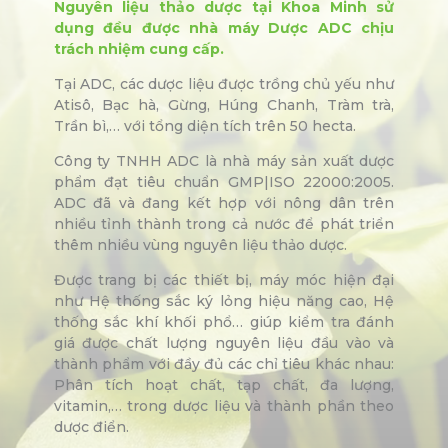
Nguyên liệu thảo dược tại Khoa Minh sử
dụng đều được nhà máy Dược ADC chịu
trách nhiệm cung cấp.
Tại ADC, các dược liệu được trồng chủ yếu như
Atisô, Bạc hà, Gừng, Húng Chanh, Tràm trà,
Trần bì,… với tổng diện tích trên 50 hecta.
Công ty TNHH ADC là nhà máy sản xuất dược
phẩm đạt tiêu chuẩn GMP|ISO 22000:2005.
ADC đã và đang kết hợp với nông dân trên
nhiều tỉnh thành trong cả nước để phát triển
thêm nhiều vùng nguyên liệu thảo dược.
Được trang bị các thiết bị, máy móc hiện đại
như Hệ thống sắc ký lỏng hiệu năng cao, Hệ
thống sắc khí khối phổ… giúp kiểm tra đánh
giá được chất lượng nguyên liệu đầu vào và
thành phẩm với đầy đủ các chỉ tiêu khác nhau:
Phân tích hoạt chất, tạp chất, đa lượng,
vitamin,… trong dược liệu và thành phần theo
dược điển.