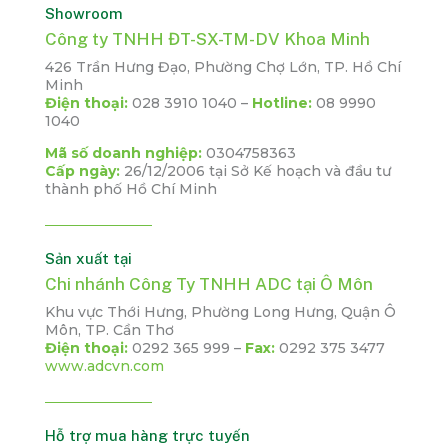
Showroom
Công ty TNHH ĐT-SX-TM-DV Khoa Minh
426 Trần Hưng Đạo, Phường Chợ Lớn, TP. Hồ Chí
Minh
Điện thoại:
028 3910 1040 –
Hotline:
08 9990
1040
Mã số doanh nghiệp:
0304758363
Cấp ngày:
26/12/2006
tại Sở Kế hoạch và đầu tư
thành phố Hồ Chí Minh
Sản xuất tại
Chi nhánh Công Ty TNHH ADC tại Ô Môn
Khu vực Thới Hưng, Phường Long Hưng, Quận Ô
Môn, TP. Cần Thơ
Điện thoại:
0292 365 999 –
Fax:
0292 375 3477
www.adcvn.com
Hỗ trợ mua hàng trực tuyến