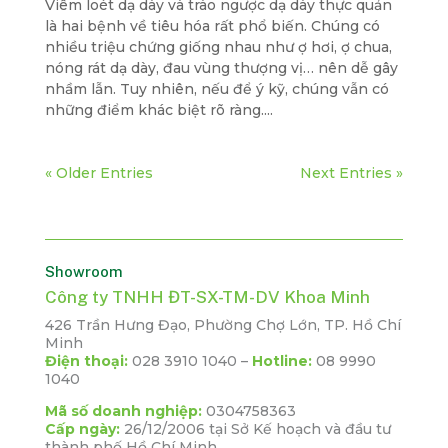
Viêm loét dạ dày và trào ngược dạ dày thực quản
là hai bệnh về tiêu hóa rất phổ biến. Chúng có
nhiều triệu chứng giống nhau như ợ hơi, ợ chua,
nóng rát dạ dày, đau vùng thượng vị… nên dễ gây
nhầm lẫn. Tuy nhiên, nếu để ý kỹ, chúng vẫn có
những điểm khác biệt rõ ràng....
« Older Entries
Next Entries »
Showroom
Công ty TNHH ĐT-SX-TM-DV Khoa Minh
426 Trần Hưng Đạo, Phường Chợ Lớn, TP. Hồ Chí
Minh
Điện thoại:
028 3910 1040 –
Hotline:
08 9990
1040
Mã số doanh nghiệp:
0304758363
Cấp ngày:
26/12/2006
tại Sở Kế hoạch và đầu tư
thành phố Hồ Chí Minh